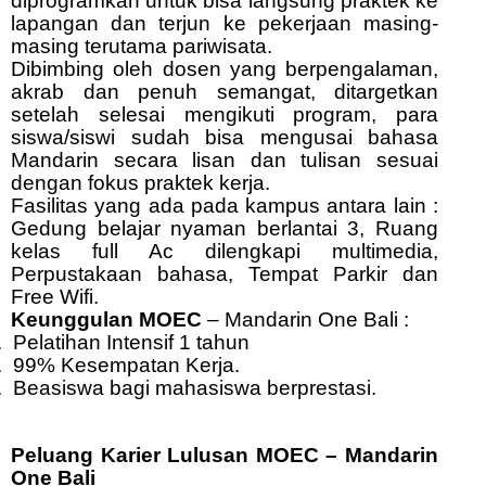
diprogramkan untuk bisa langsung praktek ke
lapangan dan terjun ke pekerjaan masing-
masing terutama pariwisata.
Dibimbing oleh dosen yang berpengalaman,
akrab dan penuh semangat, ditargetkan
setelah selesai mengikuti program, para
siswa/siswi sudah bisa mengusai bahasa
Mandarin secara lisan dan tulisan sesuai
dengan fokus praktek kerja.
Fasilitas yang ada pada kampus antara lain :
Gedung belajar nyaman berlantai 3, Ruang
kelas full Ac dilengkapi multimedia,
Perpustakaan bahasa, Tempat Parkir dan
Free Wifi.
Keunggulan MOEC
– Mandarin One Bali :
.
Pelatihan Intensif 1 tahun
.
99% Kesempatan Kerja.
.
Beasiswa bagi mahasiswa berprestasi.
Peluang Karier Lulusan MOEC – Mandarin
One Bali