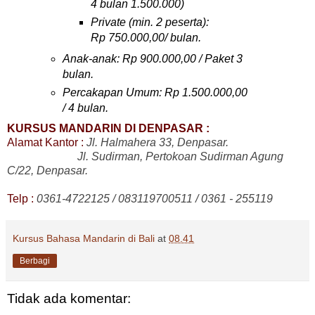
4 bulan 1.500.000)
Private (min. 2 peserta):
Rp
7
5
0
.000,00/ bulan.
Anak-anak: Rp
90
0.000,00 / Paket 3
bulan.
Percakapan Umum: Rp 1.
5
00.000,00
/ 4 bulan.
KU
RSUS MANDARIN DI DENPASAR :
Alamat Kantor :
Jl. Halmahera 33, Denpasar.
Jl.
Sudirman, Pertokoan Sudirman Agung
C/22
, Denpasar.
Telp :
0361-4722125 / 083119700511 / 0361 - 25511
9
Kursus Bahasa Mandarin di Bali
at
08.41
Berbagi
Tidak ada komentar: