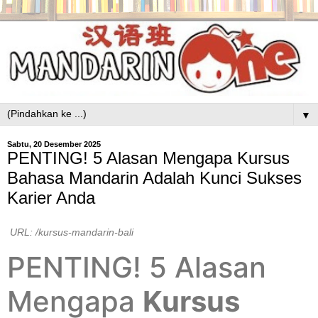
▼
Sabtu, 20 Desember 2025
PENTING! 5 Alasan Mengapa Kursus
Bahasa Mandarin Adalah Kunci Sukses
Karier Anda
URL: /kursus-mandarin-bali
PENTING! 5 Alasan
Mengapa
Kursus