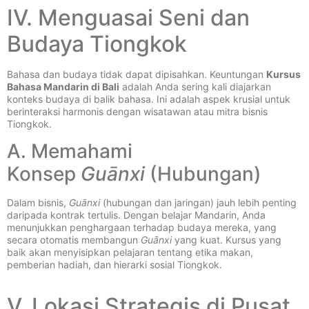
IV. Menguasai Seni dan
Budaya Tiongkok
Bahasa dan budaya tidak dapat dipisahkan. Keuntungan
Kursus
Bahasa Mandarin di Bali
adalah Anda sering kali diajarkan
konteks budaya di balik bahasa. Ini adalah aspek krusial untuk
berinteraksi harmonis dengan wisatawan atau mitra bisnis
Tiongkok.
A. Memahami
Konsep
Guānxi
(Hubungan)
Dalam bisnis,
Guānxi
(hubungan dan jaringan) jauh lebih penting
daripada kontrak tertulis. Dengan belajar Mandarin, Anda
menunjukkan penghargaan terhadap budaya mereka, yang
secara otomatis membangun
Guānxi
yang kuat. Kursus yang
baik akan menyisipkan pelajaran tentang etika makan,
pemberian hadiah, dan hierarki sosial Tiongkok.
V. Lokasi Strategis di Pusat