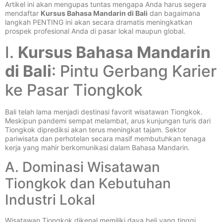
Artikel ini akan mengupas tuntas mengapa Anda harus segera
mendaftar
Kursus Bahasa Mandarin di Bali
dan bagaimana
langkah PENTING ini akan secara dramatis meningkatkan
prospek profesional Anda di pasar lokal maupun global.
I.
Kursus Bahasa Mandarin
di Bali
: Pintu Gerbang Karier
ke Pasar Tiongkok
Bali telah lama menjadi destinasi favorit wisatawan Tiongkok.
Meskipun pandemi sempat melambat, arus kunjungan turis dari
Tiongkok diprediksi akan terus meningkat tajam. Sektor
pariwisata dan perhotelan secara masif membutuhkan tenaga
kerja yang mahir berkomunikasi dalam Bahasa Mandarin.
A. Dominasi Wisatawan
Tiongkok dan Kebutuhan
Industri Lokal
Wisatawan Tiongkok dikenal memiliki daya beli yang tinggi.